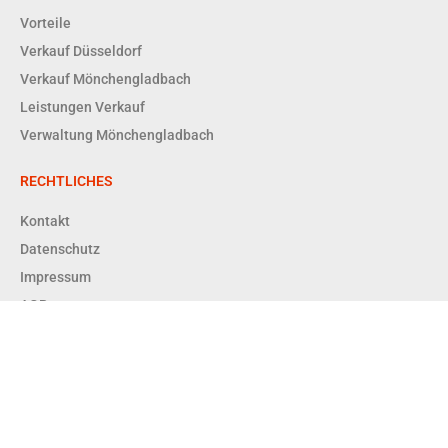
Vorteile
Verkauf Düsseldorf
Verkauf Mönchengladbach
Leistungen Verkauf
Verwaltung Mönchengladbach
RECHTLICHES
Kontakt
Datenschutz
Impressum
AGBs
Copyright © 2026 Enger + Dittrich Immobilien GmbH RDM |
Powered by Enger + Dittrich Immobilien GmbH RDM
Enger & Dittrich Immobilien GmbH RDM – Ihr Immobilienmakler in
Düsseldorf & Mönchengladbach