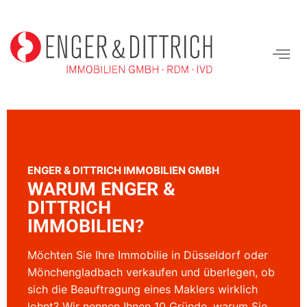
ENGER & DITTRICH IMMOBILIEN GMBH
WARUM ENGER &
DITTRICH
IMMOBILIEN?
Möchten Sie Ihre Immobilie in Düsseldorf oder
Mönchengladbach verkaufen und überlegen, ob
sich die Beauftragung eines Maklers wirklich
lohnt? Wir nennen Ihnen 10 Gründe, warum Sie