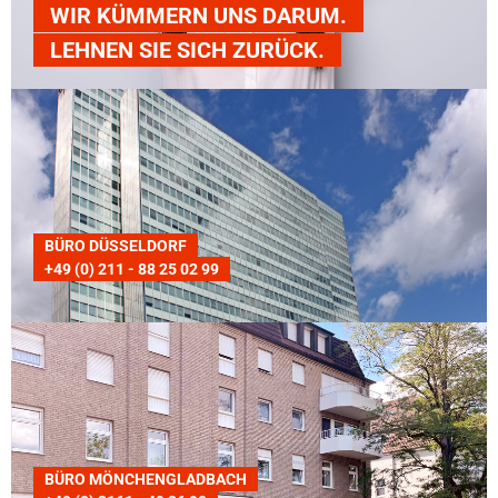
WIR KÜMMERN UNS DARUM.
LEHNEN SIE SICH ZURÜCK.
BÜRO DÜSSELDORF
+49 (0) 211 - 88 25 02 99
BÜRO MÖNCHENGLADBACH