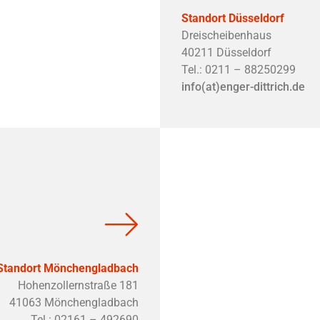
Standort Düsseldorf
Dreischeibenhaus
40211 Düsseldorf
Tel.: 0211 – 88250299
info(at)enger-dittrich.de
|
©
Leaflet
OpenStreetMap
+
−
Standort Mönchengladbach
Hohenzollernstraße 181
41063 Mönchengladbach
Tel.: 02161 – 492690