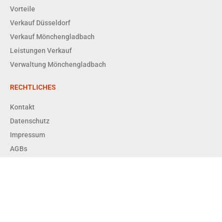
Vorteile
Verkauf Düsseldorf
Verkauf Mönchengladbach
Leistungen Verkauf
Verwaltung Mönchengladbach
RECHTLICHES
Kontakt
Datenschutz
Impressum
AGBs
Copyright © 2026 Enger + Dittrich Immobilien GmbH RDM |
Powered by Enger + Dittrich Immobilien GmbH RDM
Enger & Dittrich Immobilien GmbH RDM – Ihr Immobilienmakler in
Düsseldorf & Mönchengladbach