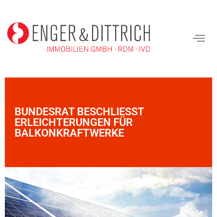
BUNDESRAT BESCHLIESST E
RLEICHTERUNGEN FÜR B
ALKONKRAFTWERKE