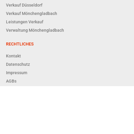
Verkauf Düsseldorf
Verkauf Mönchengladbach
Leistungen Verkauf
Verwaltung Mönchengladbach
RECHTLICHES
Kontakt
Datenschutz
Impressum
AGBs
Copyright © 2026 Enger + Dittrich Immobilien GmbH RDM |
Powered by Enger + Dittrich Immobilien GmbH RDM
Enger & Dittrich Immobilien GmbH RDM – Ihr Immobilienmakler in
Düsseldorf & Mönchengladbach
WordPress Cookie Hinweis von Real Cookie Banner