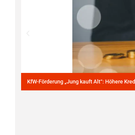
KfW-Förderung „Jung kauft Alt“: Höhere Kre