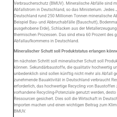
Verbraucherschutz (BMUV). Mineralische Abfälle sind 
Abfallstrom in Deutschland, so das Ministerium. Jedes J
Deutschland rund 250 Millionen Tonnen mineralische Ab
Beispiel Bau- und Abbruchabfälle (Bauschutt), Bodenmat
ausgehobene Erde), Schlacken aus der Metallerzeugun
thermischen Prozessen. Das sind etwa 60 Prozent des 
Abfallaufkommens in Deutschland.
Mineralischer Schutt soll Produktstatus erlangen könn
Im nächsten Schritt soll mineralischer Schutt soll Produ
können. Sekundärbaustoffe, die qualitativ hochwertig 
unbedenklich sind sollen künftig nicht mehr als Abfall ge
zunehmende Bauaktivität in Deutschland verbraucht R
erforderlich, das hochwertige Recycling von Baustoffen 
vorhandene Recycling-Potenziale genutzt werden, desto
Ressourcen gesichert. Dies soll die Wirtschaft in Deut
Importen machen und einen wichtigen Beitrag zum Klima
BMUV.