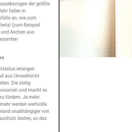
massebezogen der größte
ahr fallen in
fälle an, wie zum
erial (zum Beispiel
g und Aschen aus
gesamten
en
ktstatus erlangen
und aus Umweltsicht
lten. Die stetig
essourcen und macht es
zu fördern. Je mehr
 mehr werden wertvolle
schland unabhängiger von
schutz leisten, so das