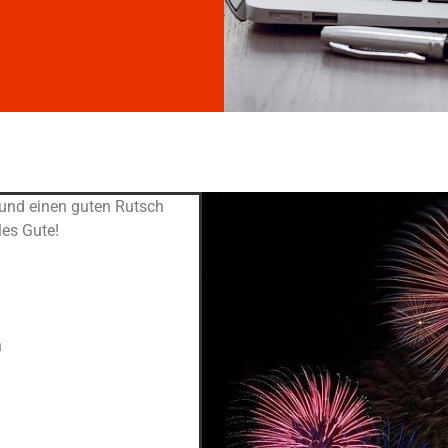
und einen guten Rutsch
les Gute!
n