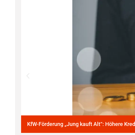
KfW-Förderung „Jung kauft Alt“: Höhere Kre