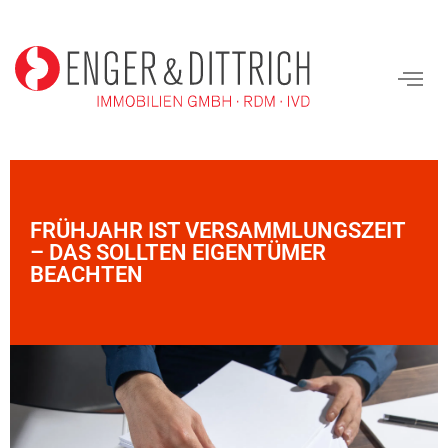
FRÜHJAHR IST VERSAMMLUNGSZEIT
– DAS SOLLTEN EIGENTÜMER
BEACHTEN