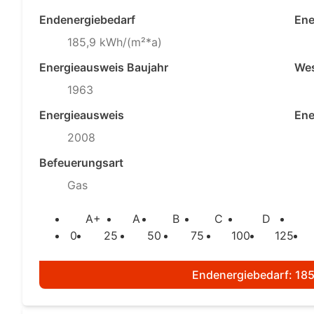
Endenergiebedarf
Ene
185,9 kWh/(m²*a)
Energieausweis Baujahr
Wes
1963
Energieausweis
Ene
2008
Befeuerungsart
Gas
A+
A
B
C
D
0
25
50
75
100
125
Endenergiebedarf: 18