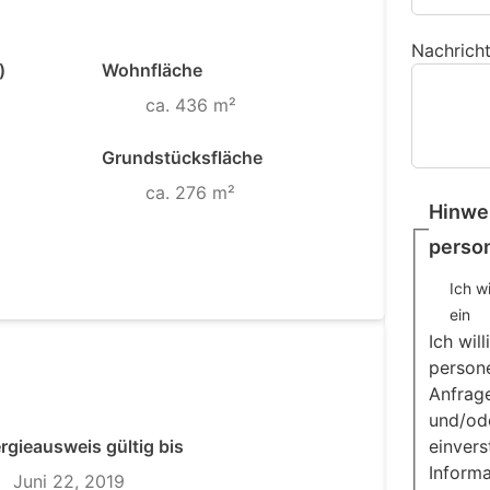
Nachrich
)
Wohnfläche
ca. 436 m²
Grundstücksfläche
ca. 276 m²
Hinwei
perso
Ich w
ein
Ich wil
persone
Anfrage
und/od
einvers
rgieausweis gültig bis
Informa
Juni 22, 2019