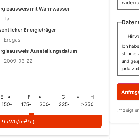
widerru
rgieausweis mit Warmwasser
Ja
Daten
entlicher Energieträger
Hinwe
Erdgas
Ich hab
rgieausweis Ausstellungsdatum
stimme 
2009-06-22
und gesp
jederzei
E
F
G
H
150
175
200
225
>250
„
*
“ zeigt e
5,9 kWh/(m²*a)