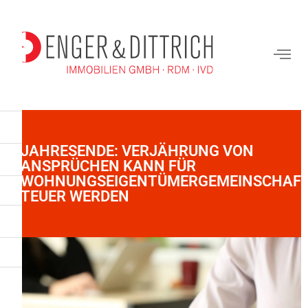
JAHRESENDE: VERJÄHRUNG VON
ANSPRÜCHEN KANN FÜR
WOHNUNGSEIGENTÜMERGEMEINSCHAF
TEUER WERDEN