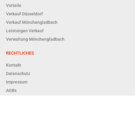
Vorteile
Verkauf Düsseldorf
Verkauf Mönchengladbach
Leistungen Verkauf
Verwaltung Mönchengladbach
RECHTLICHES
Kontakt
Datenschutz
Impressum
AGBs
Copyright © 2026 Enger + Dittrich Immobilien GmbH RDM |
Powered by Enger + Dittrich Immobilien GmbH RDM
Enger & Dittrich Immobilien GmbH RDM – Ihr Immobilienmakler in
Düsseldorf & Mönchengladbach