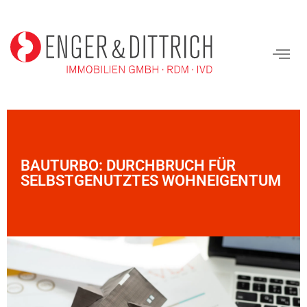
BAUTURBO: DURCHBRUCH FÜR
SELBSTGENUTZTES WOHNEIGENTUM