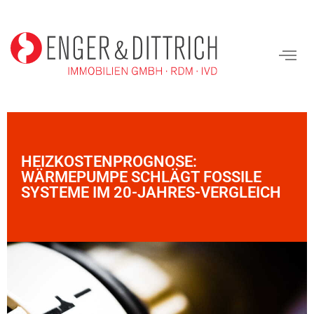
HEIZKOSTENPROGNOSE:
WÄRMEPUMPE SCHLÄGT FOSSILE
SYSTEME IM 20-JAHRES-VERGLEICH