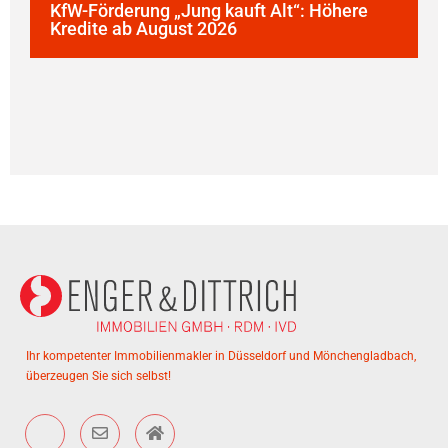
KfW-Förderung „Jung kauft Alt“: Höhere
Kredite ab August 2026
P
W
Ihr kompetenter Immobilienmakler in Düsseldorf und Mönchengladbach,
überzeugen Sie sich selbst!