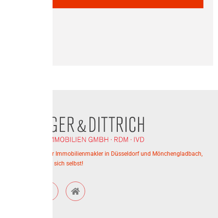
P
W
Ihr kompetenter Immobilienmakler in Düsseldorf und Mönchengladbach,
überzeugen Sie sich selbst!