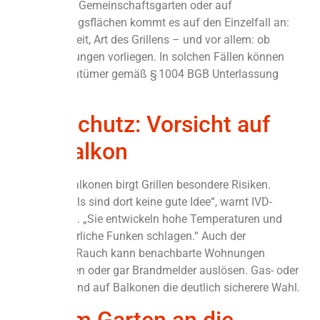
Besonders im Gemeinschaftsgarten oder auf
Sondernutzungsflächen kommt es auf den Einzelfall an:
Lage, Häufigkeit, Art des Grillens – und vor allem: ob
konkrete Störungen vorliegen. In solchen Fällen können
einzelne Eigentümer gemäß § 1004 BGB Unterlassung
verlangen.
Brandschutz: Vorsicht auf
dem Balkon
Gerade auf Balkonen birgt Grillen besondere Risiken.
„Holzkohlegrills sind dort keine gute Idee“, warnt IVD-
Sprecher Paul. „Sie entwickeln hohe Temperaturen und
können gefährliche Funken schlagen.“ Auch der
aufsteigende Rauch kann benachbarte Wohnungen
beeinträchtigen oder gar Brandmelder auslösen. Gas- oder
Elektrogrills sind auf Balkonen die deutlich sicherere Wahl.
Auch im Garten an die