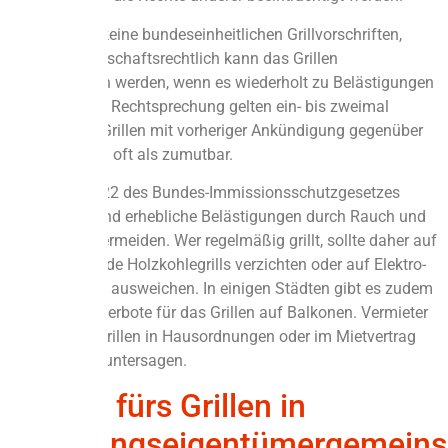
Zwar gibt es keine bundeseinheitlichen Grillvorschriften,
doch nachbarschaftsrechtlich kann das Grillen
problematisch werden, wenn es wiederholt zu Belästigungen
kommt. In der Rechtsprechung gelten ein- bis zweimal
monatliches Grillen mit vorheriger Ankündigung gegenüber
den Nachbarn oft als zumutbar.
Auch nach § 22 des Bundes-Immissionsschutzgesetzes
(BImSchG) sind erhebliche Belästigungen durch Rauch und
Gerüche zu vermeiden. Wer regelmäßig grillt, sollte daher auf
stark rauchende Holzkohlegrills verzichten oder auf Elektro-
oder Gasgrills ausweichen. In einigen Städten gibt es zudem
kommunale Verbote für das Grillen auf Balkonen. Vermieter
können das Grillen in Hausordnungen oder im Mietvertrag
ausdrücklich untersagen.
Regeln fürs Grillen in
Wohnungseigentümergemeins