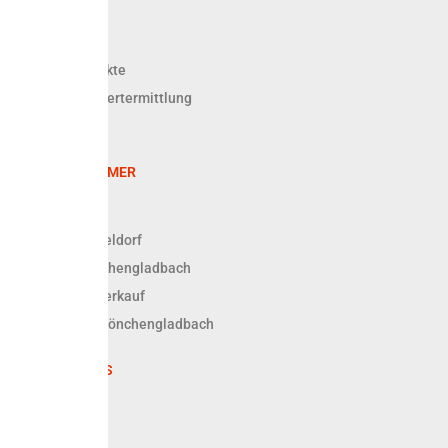
IMMOBILIEN
Angebote
Referenzobjekte
Kostenlose Wertermittlung
Finanzierung
FÜR EIGENTÜMER
Vorteile
Verkauf Düsseldorf
Verkauf Mönchengladbach
Leistungen Verkauf
Verwaltung Mönchengladbach
RECHTLICHES
Kontakt
Datenschutz