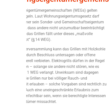
In Wohnungseigentümergemeinschaften (WEGs) gelten
besondere Regeln. Laut Wohnungseigentumsgesetz darf
jeder Eigentümer sein Sonder- und Gemeinschaftseigentum
nur so nutzen, dass andere nicht unzumutbar beeinträchtigt
werden. Auch das Grillen fällt unter dieses „maßvolle
Nutzungsgebot“ (§ 14 WEG).
Die Eigentümerversammlung kann das Grillen mit Holzkohle
auf Balkonen durch Beschluss untersagen oder offene
Flammen generell verbieten. Elektrogrills dürfen in der Regel
genutzt werden – solange sie andere nicht stören, wie es
§ 14 Abs. 2 Nr. 1 WEG verlangt. Unwirksam sind dagegen
Beschlüsse, die Grillen nur bei völliger Rauch- und
Geruchsfreiheit erlauben – solche Vorgaben sind rechtlich zu
unbestimmt. Auch eine uneingeschränkte Erlaubnis zum
Grillen kann anfechtbar sein, wenn sie berechtigte Interessen
anderer Eigentümer missachtet.