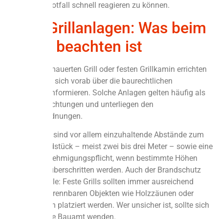
sein, um im Notfall schnell reagieren zu können.
Feste Grillanlagen: Was beim
Bau zu beachten ist
Wer einen gemauerten Grill oder festen Grillkamin errichten
möchte, sollte sich vorab über die baurechtlichen
Vorschriften informieren. Solche Anlagen gelten häufig als
bauliche Einrichtungen und unterliegen den
Landesbauordnungen.
Entscheidend sind vor allem einzuhaltende Abstände zum
Nachbargrundstück – meist zwei bis drei Meter – sowie eine
mögliche Genehmigungspflicht, wenn bestimmte Höhen
oder Größen überschritten werden. Auch der Brandschutz
spielt eine Rolle: Feste Grills sollten immer ausreichend
entfernt von brennbaren Objekten wie Holzzäunen oder
Gartenhäusern platziert werden. Wer unsicher ist, sollte sich
an das örtliche Bauamt wenden.