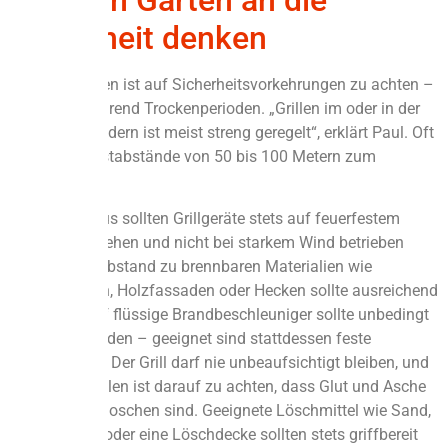
Sicherheit denken
Auch im Garten ist auf Sicherheitsvorkehrungen zu achten –
vor allem während Trockenperioden. „Grillen im oder in der
Nähe von Wäldern ist meist streng geregelt“, erklärt Paul. Oft
gelten Mindestabstände von 50 bis 100 Metern zum
Waldrand.
Darüber hinaus sollten Grillgeräte stets auf feuerfestem
Untergrund stehen und nicht bei starkem Wind betrieben
werden. Der Abstand zu brennbaren Materialien wie
Gartenmöbeln, Holzfassaden oder Hecken sollte ausreichend
groß sein. Auf flüssige Brandbeschleuniger sollte unbedingt
verzichtet werden – geeignet sind stattdessen feste
Grillanzünder. Der Grill darf nie unbeaufsichtigt bleiben, und
nach dem Grillen ist darauf zu achten, dass Glut und Asche
vollständig erloschen sind. Geeignete Löschmittel wie Sand,
Feuerlöscher oder eine Löschdecke sollten stets griffbereit