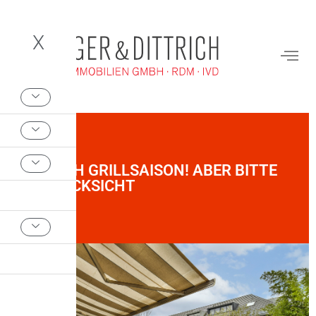
X
ENDLICH GRILLSAISON! ABER BITTE
MIT RÜCKSICHT