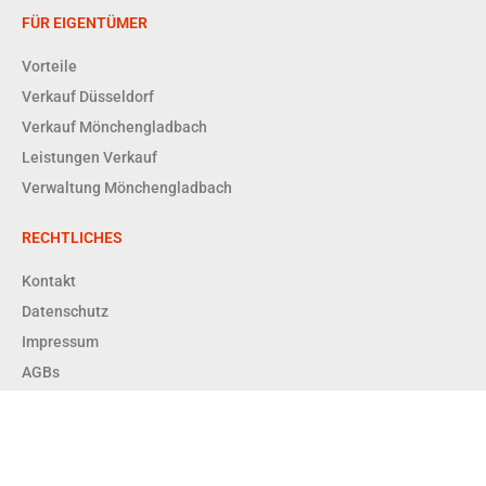
FÜR EIGENTÜMER
Vorteile
Verkauf Düsseldorf
Verkauf Mönchengladbach
Leistungen Verkauf
Verwaltung Mönchengladbach
RECHTLICHES
Kontakt
Datenschutz
Impressum
AGBs
Copyright © 2026 Enger + Dittrich Immobilien GmbH RDM |
Powered by Enger + Dittrich Immobilien GmbH RDM