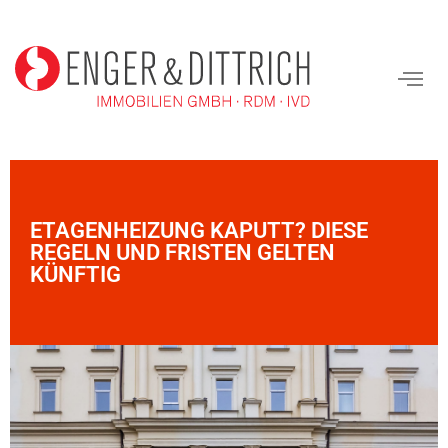
ETAGENHEIZUNG KAPUTT? DIESE
REGELN UND FRISTEN GELTEN
KÜNFTIG