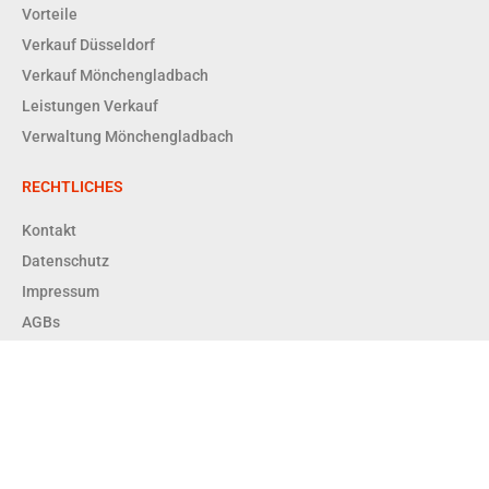
Vorteile
Verkauf Düsseldorf
Verkauf Mönchengladbach
Leistungen Verkauf
Verwaltung Mönchengladbach
RECHTLICHES
Kontakt
Datenschutz
Impressum
AGBs
Copyright © 2026 Enger + Dittrich Immobilien GmbH RDM |
Powered by Enger + Dittrich Immobilien GmbH RDM
Enger & Dittrich Immobilien GmbH RDM – Ihr Immobilienmakler in
Düsseldorf & Mönchengladbach