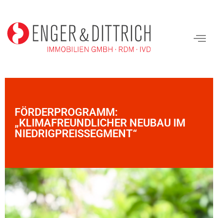
FÖRDERPROGRAMM:
„KLIMAFREUNDLICHER NEUBAU IM
NIEDRIGPREISSEGMENT“