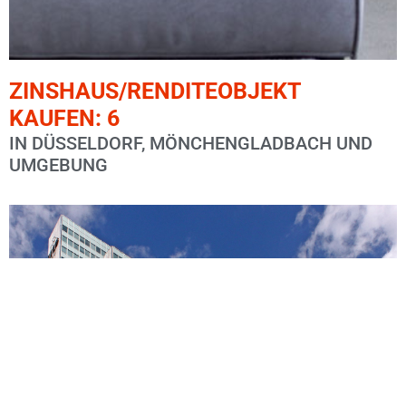
ZINSHAUS/RENDITEOBJEKT
KAUFEN: 6
IN DÜSSELDORF, MÖNCHENGLADBACH UND
UMGEBUNG
Wohn-Geschäftshaus FGZ im Zentrum MG?s, 1.217 € 
Gepflegtes ETW-Paket -7 von 20- Nähe Santander
Bungalow-Halle-Bürohaus Mönchengladbach-Ost
–Verkauft–Solide Werte! Saniertes 4 Familienhaus Gr
Zwei Mehrfamilienhäuser mit Garagenpark in MG-Sü
Rendite + Eigennutz am Landgericht in Mönchenglad