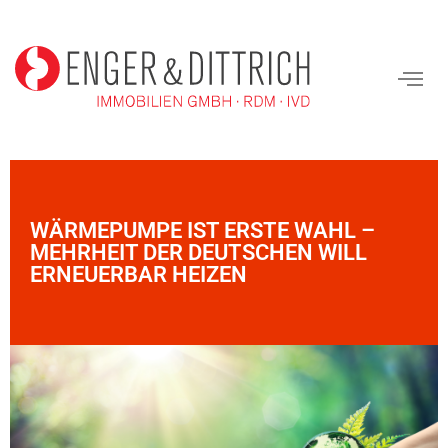
WÄRMEPUMPE IST ERSTE WAHL –
MEHRHEIT DER DEUTSCHEN WILL
ERNEUERBAR HEIZEN